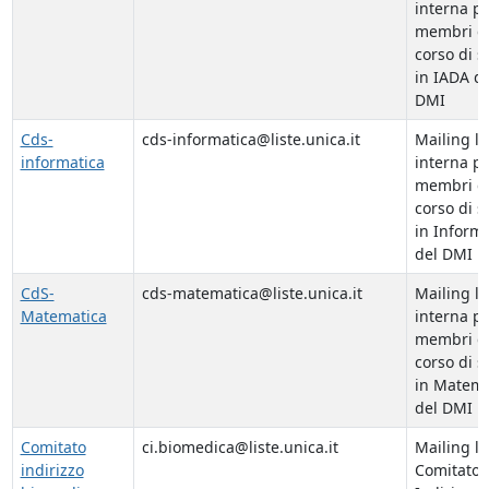
interna pe
membri d
corso di s
in IADA de
DMI
Cds-
cds-informatica@liste.unica.it
Mailing li
informatica
interna pe
membri d
corso di s
in Informa
del DMI
CdS-
cds-matematica@liste.unica.it
Mailing li
Matematica
interna pe
membri d
corso di s
in Matema
del DMI
Comitato
ci.biomedica@liste.unica.it
Mailing li
indirizzo
Comitato 