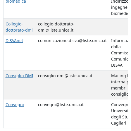
biomedica
Indirizzo 
ingegneri
biomedic
Collegio-
collegio-dottorato-
dottorato-dmi
dmi@liste.unica.it
DiSVAnet
comunicazione.disva@liste.unica.it
Informazi
dalla
Commissi
Comunica
DISVA
Consiglio-DMI
consiglio-dmi@liste.unica.it
Mailing li
interna pe
membri d
consiglio
Convegni
convegni@liste.unica.it
Convegni
Universita
degli Stud
Cagliari