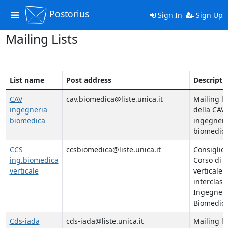
Postorius
Toggle
Sign In
Sign Up
navigation
Mailing Lists
List name
Post address
Descripti
CAV
cav.biomedica@liste.unica.it
Mailing li
ingegneria
della CAV 
biomedica
ingegneri
biomedic
CCS
ccsbiomedica@liste.unica.it
Consiglio 
ing.biomedica
Corso di S
verticale
verticale
interclass
Ingegneri
Biomedic
Cds-iada
cds-iada@liste.unica.it
Mailing li